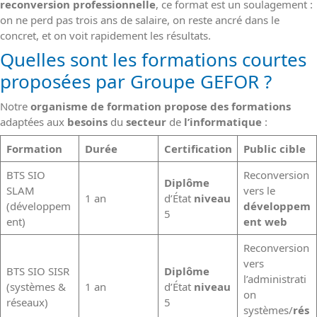
reconversion professionnelle
, ce format est un soulagement :
on ne perd pas trois ans de salaire, on reste ancré dans le
concret, et on voit rapidement les résultats.
Quelles sont les formations courtes
proposées par Groupe GEFOR ?
Notre
organisme de formation
propose des formations
adaptées aux
besoins
du
secteur
de
l’informatique
:
Formation
Durée
Certification
Public cible
BTS SIO
Reconversion
Diplôme
SLAM
vers le
1 an
d’État
niveau
(développem
développem
5
ent)
ent web
Reconversion
vers
BTS SIO SISR
Diplôme
l’administrati
(systèmes &
1 an
d’État
niveau
on
réseaux)
5
systèmes/
rés