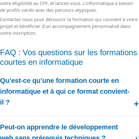
votre éligibilité au CPF, et lancez-vous. L’informatique a besoin
de profils variés avec des parcours atypiques.
Contactez-nous pour découvrir la formation qui convient à votre
projet et bénéficier d’un accompagnement personnalisé dans
votre inscription.
FAQ : Vos questions sur les formations
courtes en informatique
Qu’est-ce qu’une formation courte en
informatique et à qui ce format convient-
il ?
Une formation courte en informatique est un parcours intensif de
courte durée (de 6 mois à 1 an) qui permet d’acquérir rapidement
Peut-on apprendre le développement
des compétences techniques dans le domaine du numérique. Ce
format convient aux adultes en reconversion professionnelle, aux
web sans prérequis techniques ?