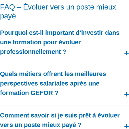
FAQ – Évoluer vers un poste mieux
payé
Pourquoi est-il important d’investir dans
une formation pour évoluer
professionnellement ?
La formation continue permet d’actualiser ses compétences et de
rester compétitif sur un marché du travail en constante évolution.
Quels métiers offrent les meilleures
Selon Pôle Emploi, les salariés ayant suivi une formation voient leur
rémunération augmenter en moyenne de
25 %
dans les 18 mois.
perspectives salariales après une
Les formations certifiantes, comme celles du
Groupe GEFOR
,
formation GEFOR ?
facilitent les promotions internes ou la reconversion vers des métiers
mieux rémunérés.
Les secteurs de la
comptabilité
, de la
paie
et de l’
informatique
comptent parmi les plus porteurs.
Comment savoir si je suis prêt à évoluer
▪️ Un
Gestionnaire de Paie
peut atteindre
50 000 € annuels
après
vers un poste mieux payé ?
quelques années.