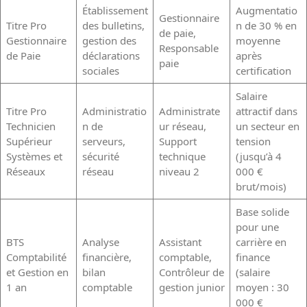
Établissement
Augmentatio
Gestionnaire
Titre Pro
des bulletins,
n de 30 % en
de paie,
Gestionnaire
gestion des
moyenne
Responsable
de Paie
déclarations
après
paie
sociales
certification
Salaire
Titre Pro
Administratio
Administrate
attractif dans
Technicien
n de
ur réseau,
un secteur en
Supérieur
serveurs,
Support
tension
Systèmes et
sécurité
technique
(jusqu’à 4
Réseaux
réseau
niveau 2
000 €
brut/mois)
Base solide
pour une
BTS
Analyse
Assistant
carrière en
Comptabilité
financière,
comptable,
finance
et Gestion en
bilan
Contrôleur de
(salaire
1 an
comptable
gestion junior
moyen : 30
000 €