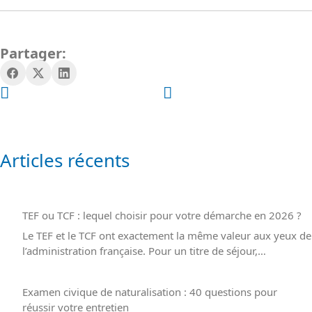
Les deux ouvrent à des postes mieux rémunérés, mais les
Titres
Les effets sont visibles dès les premiers mois suivant la formation.
Professionnels GEFOR
offrent souvent une reconversion plus
Selon Pôle Emploi,
68 %
des salariés formés observent une
rapide et mieux ciblée sur les besoins des entreprises.
revalorisation dans les 18 mois. En parallèle, la confiance et la
Partager:
légitimité professionnelle gagnées favorisent les promotions et les
nouvelles opportunités.
Articles récents
TEF ou TCF : lequel choisir pour votre démarche en 2026 ?
Le TEF et le TCF ont exactement la même valeur aux yeux de
l’administration française. Pour un titre de séjour,…
Examen civique de naturalisation : 40 questions pour
réussir votre entretien