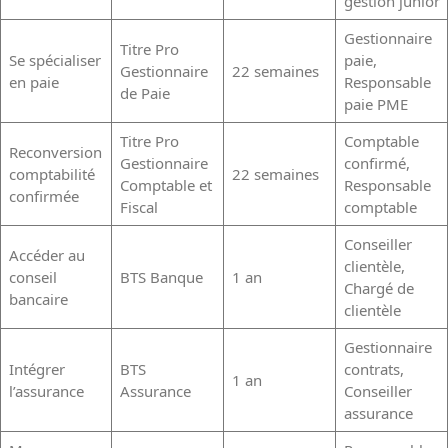
gestion junior
Gestionnaire
Titre Pro
Se spécialiser
paie,
Gestionnaire
22 semaines
en paie
Responsable
de Paie
paie PME
Titre Pro
Comptable
Reconversion
Gestionnaire
confirmé,
comptabilité
22 semaines
Comptable et
Responsable
confirmée
Fiscal
comptable
Conseiller
Accéder au
clientèle,
conseil
BTS Banque
1 an
Chargé de
bancaire
clientèle
Gestionnaire
Intégrer
BTS
contrats,
1 an
l’assurance
Assurance
Conseiller
assurance