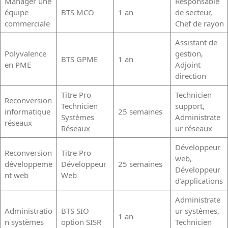
Manager une
Responsable
équipe
BTS MCO
1 an
de secteur,
commerciale
Chef de rayon
Assistant de
Polyvalence
gestion,
BTS GPME
1 an
en PME
Adjoint
direction
Titre Pro
Technicien
Reconversion
Technicien
support,
informatique
25 semaines
Systèmes
Administrate
réseaux
Réseaux
ur réseaux
Développeur
Reconversion
Titre Pro
web,
développeme
Développeur
25 semaines
Développeur
nt web
Web
d’applications
Administrate
Administratio
BTS SIO
ur systèmes,
1 an
n systèmes
option SISR
Technicien