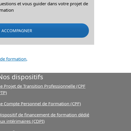
stions et vous guider dans votre projet de
rmation
E ACCOMPAGNER
 de formation
,
Nos dispositifs
e Projet de Transition Professionnelle (CPF
PTP)
Le Compte Personnel de Formation (CPF)
Dispositif de financement de formation dédié
aux intérimaires (CDPI)