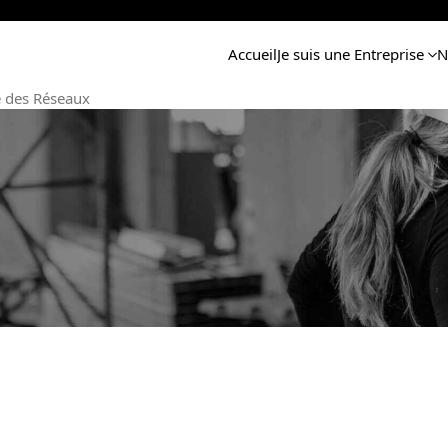
Accueil
Je suis une Entreprise
N
é des Réseaux
A.I.P.R Profil Opérateur