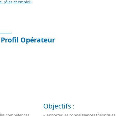
, rôles et emploi)
tion
– Profil Opérateur
Objectifs :
 des compétences
– Apporter les connaissances théoriques 