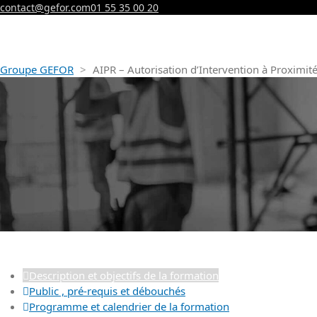
contact@gefor.com
01 55 35 00 20
Groupe GEFOR
>
AIPR – Autorisation d’Intervention à Proximit
Description et objectifs de la formation
Public , pré-requis et débouchés
Programme et calendrier de la formation