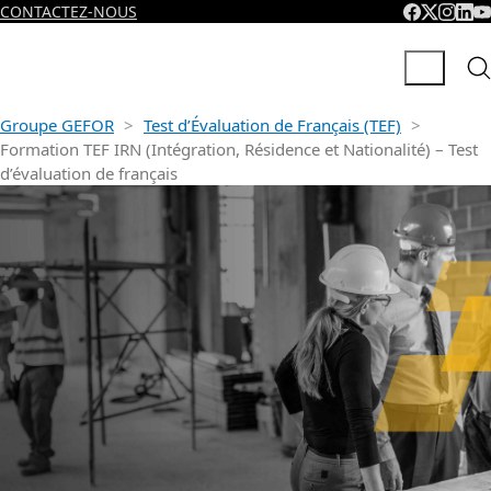
CONTACTEZ-NOUS
Groupe GEFOR
>
Test d’Évaluation de Français (TEF)
>
Formation TEF IRN (Intégration, Résidence et Nationalité) – Test
d’évaluation de français
Formation TEF IRN
(Intégration, Résidence
et Nationalité) – Test
d’évaluation de français