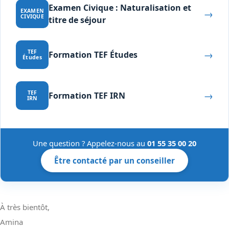
Examen Civique : Naturalisation et
→
EXAMEN
CIVIQUE
titre de séjour
→
TEF
Formation TEF Études
Études
→
TEF
Formation TEF IRN
IRN
Une question ? Appelez-nous au
01 55 35 00 20
Être contacté par un conseiller
À très bientôt,
Amina