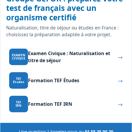
test de français avec un
organisme certifié
Naturalisation, titre de séjour ou études en France :
choisissez la préparation adaptée à votre projet.
Examen Civique : Naturalisation et
→
EXAMEN
CIVIQUE
titre de séjour
→
TEF
Formation TEF Études
Études
→
TEF
Formation TEF IRN
IRN
Une question ? Appelez-nous au
01 55 35 00 20