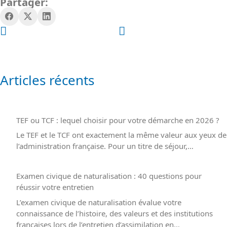
Partager:
croissants des entreprises. Les métiers du
numérique
(développeur
web) et de la
santé
(secrétaire médicale) sont aussi en forte
demande, avec des formations courtes pour adultes.
Articles récents
TEF ou TCF : lequel choisir pour votre démarche en 2026 ?
Le TEF et le TCF ont exactement la même valeur aux yeux de
l’administration française. Pour un titre de séjour,…
Examen civique de naturalisation : 40 questions pour
réussir votre entretien
L’examen civique de naturalisation évalue votre
connaissance de l’histoire, des valeurs et des institutions
françaises lors de l’entretien d’assimilation en…