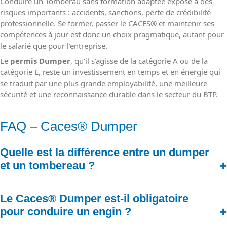
Conduire un Tomberau sans formation adaptée expose à des
risques importants : accidents, sanctions, perte de crédibilité
professionnelle. Se former, passer le CACES
®
et maintenir ses
compétences à jour est donc un choix pragmatique, autant pour
le salarié que pour l’entreprise.
Le
permis Dumper
, qu’il s’agisse de la catégorie A ou de la
catégorie E, reste un investissement en temps et en énergie qui
se traduit par une plus grande employabilité, une meilleure
sécurité et une reconnaissance durable dans le secteur du BTP.
FAQ – Caces® Dumper
Quelle est la différence entre un dumper
et un tombereau ?
Le terme
dumper
désigne de façon générale les engins de chantier
équipés d’une benne basculante pour transporter des matériaux. Le
Le Caces® Dumper est-il obligatoire
tombereau
est une version de dumper de grande capacité, rigide ou
pour conduire un engin ?
articulé, utilisée sur les carrières et les chantiers lourds. Chez
Groupe GEFOR
, la formation couvre les deux catégories :