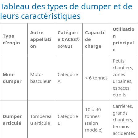
Tableau des types de dumper et de
leurs caractéristiques
Utilisatio
Autre
Catégori
Capacité
Type
n
appellati
e CACES
®
de
d’engin
principal
on
(R482)
charge
e
Petits
chantiers,
Mini-
Moto-
Catégorie
zones
< 6 tonnes
dumper
basculeur
A
urbaines,
espaces
étroits
Carrières,
10 à 40
grands
Dumper
Tomberea
Catégorie
tonnes
chantiers,
articulé
u articulé
E
(selon
terrains
modèle)
accidentés