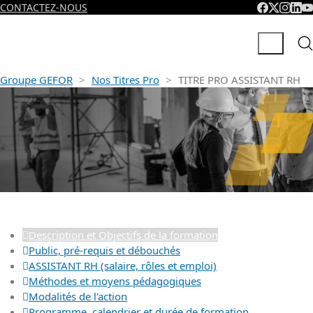
CONTACTEZ-NOUS
Groupe GEFOR
>
Nos Titres Pro
>
TITRE PRO ASSISTANT RH
TITRE PRO ASSISTANT R
Description et Objectifs de la formation
Public, pré-requis et débouchés
ASSISTANT RH (salaire, rôles et emploi)
Méthodes et moyens pédagogiques
Modalités de l'action
Programme, calendrier et durée de formation